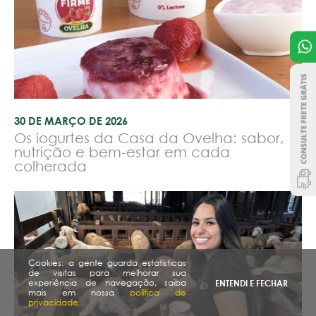
30 DE MARÇO DE 2026
Os iogurtes da Casa da Ovelha: sabor,
nutrição e bem-estar em cada
colherada
Cookies: a gente guarda estatísticas
de visitas para melhorar sua
experiência de navegação, saiba
ENTENDI E FECHAR
mais em nossa
política de
privacidade.