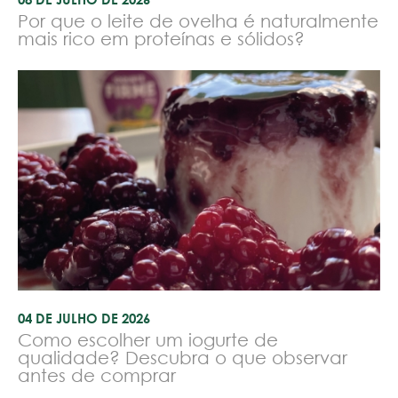
Por que o leite de ovelha é naturalmente
mais rico em proteínas e sólidos?
04 DE JULHO DE 2026
Como escolher um iogurte de
qualidade? Descubra o que observar
antes de comprar