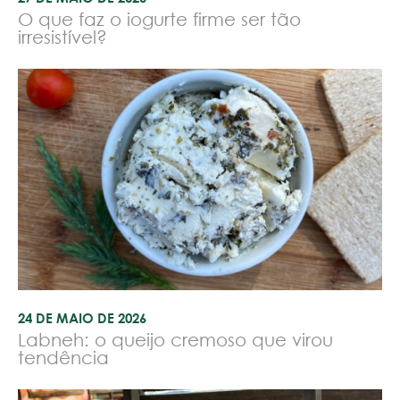
O que faz o iogurte firme ser tão
irresistível?
24 DE MAIO DE 2026
Labneh: o queijo cremoso que virou
tendência