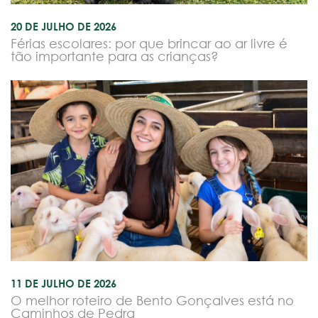
20 DE JULHO DE 2026
Férias escolares: por que brincar ao ar livre é
tão importante para as crianças?
11 DE JULHO DE 2026
O melhor roteiro de Bento Gonçalves está no
Caminhos de Pedra