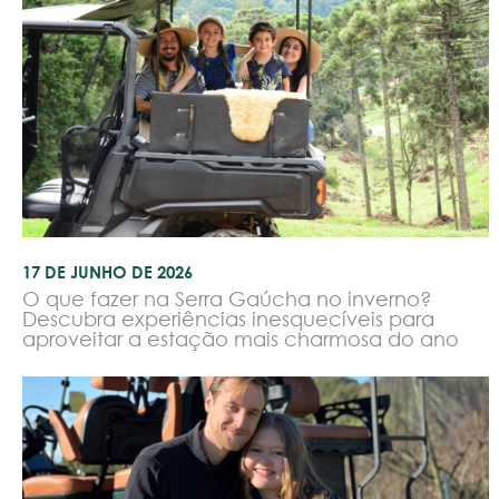
17 DE JUNHO DE 2026
O que fazer na Serra Gaúcha no inverno?
Descubra experiências inesquecíveis para
aproveitar a estação mais charmosa do ano