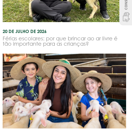
20 DE JULHO DE 2026
Férias escolares: por que brincar ao ar livre é
tão importante para as crianças?