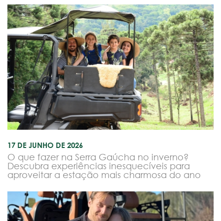
17 DE JUNHO DE 2026
O que fazer na Serra Gaúcha no inverno?
Descubra experiências inesquecíveis para
aproveitar a estação mais charmosa do ano