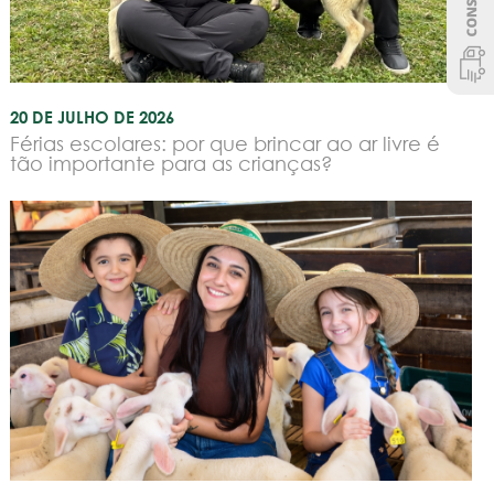
20 DE JULHO DE 2026
Férias escolares: por que brincar ao ar livre é
tão importante para as crianças?