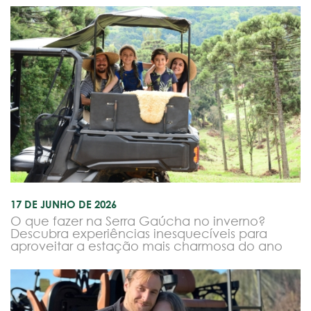
17 DE JUNHO DE 2026
O que fazer na Serra Gaúcha no inverno?
Descubra experiências inesquecíveis para
aproveitar a estação mais charmosa do ano