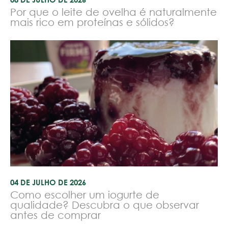
Por que o leite de ovelha é naturalmente
mais rico em proteínas e sólidos?
04 DE JULHO DE 2026
Como escolher um iogurte de
qualidade? Descubra o que observar
antes de comprar