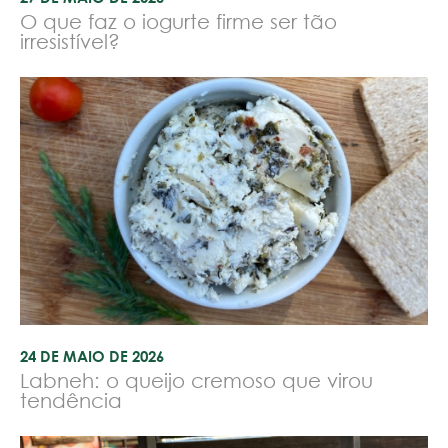
O que faz o iogurte firme ser tão
irresistível?
24 DE MAIO DE 2026
Labneh: o queijo cremoso que virou
tendência