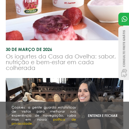
30 DE MARÇO DE 2026
Os iogurtes da Casa da Ovelha: sabor,
nutrição e bem-estar em cada
colherada
Cookies: a gente guarda estatísticas
de visitas para melhorar sua
experiência de navegação, saiba
ENTENDI E FECHAR
mais em nossa
política de
privacidade.