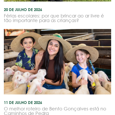
20 DE JULHO DE 2026
Férias escolares: por que brincar ao ar livre é
tão importante para as crianças?
11 DE JULHO DE 2026
O melhor roteiro de Bento Gonçalves está no
Caminhos de Pedra