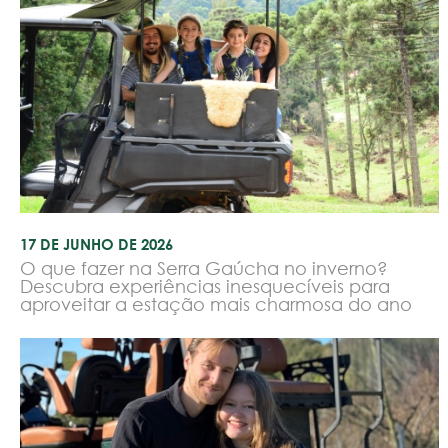
17 DE JUNHO DE 2026
O que fazer na Serra Gaúcha no inverno?
Descubra experiências inesquecíveis para
aproveitar a estação mais charmosa do ano